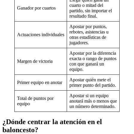
cuarto o mitad del
Ganador por cuartos
partido, sin importar el
resultado final.
Apostar por puntos,
rebotes, asistencias u
Actuaciones individuales
otras estadísticas de
jugadores.
Apostar por la diferencia
exacta o rango de puntos
Margen de victoria
con que ganará un
equipo.
Apostar quién mete el
Primer equipo en anotar
primer punto del partido.
Apostar si un equipo
Total de puntos por
anotará más o menos que
equipo
un número determinado.
¿Dónde centrar la atención en el
baloncesto?