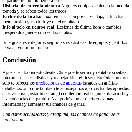
el partido de un momento a otro.
Historial de enfrentamientos:
Algunos equipos se tienen la medida
tomada y se saben todos los trucos.
Factor de la localía:
Jugar en casa siempre da ventaja; la hinchada
mete presión y eso influye en el resultado.
Info al pelo en tiempo real:
Lesiones de última hora o cambios
inesperados pueden mover las cuotas.
Si te gusta este deporte, seguir las estadísticas de equipos y partidos
te va a ayudar un montón.
Conclusión
Apostar en baloncesto desde Chile puede ser muy rentable si sabes
interpretar las estadísticas y manejar bien el riesgo. En Oddsium, no
solo te ofrecemos
predicciones de apuestas
basadas en análisis
detallados, sino que también te aconsejamos aprovechar las apuestas
en vivo para ajustar tu estrategia en tiempo real según el desarrollo y
las tendencias del partido. Así, podrás tomar decisiones más
informadas y aumentar tus chances de ganar.
Con datos actualizados y disciplina, las chances de ganar se te
multiplican.