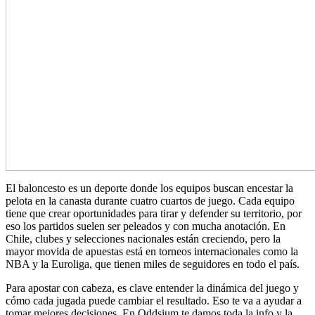
El baloncesto es un deporte donde los equipos buscan encestar la
pelota en la canasta durante cuatro cuartos de juego. Cada equipo
tiene que crear oportunidades para tirar y defender su territorio, por
eso los partidos suelen ser peleados y con mucha anotación. En
Chile, clubes y selecciones nacionales están creciendo, pero la
mayor movida de apuestas está en torneos internacionales como la
NBA y la Euroliga, que tienen miles de seguidores en todo el país.
Para apostar con cabeza, es clave entender la dinámica del juego y
cómo cada jugada puede cambiar el resultado. Eso te va a ayudar a
tomar mejores decisiones. En Oddsium te damos toda la info y la