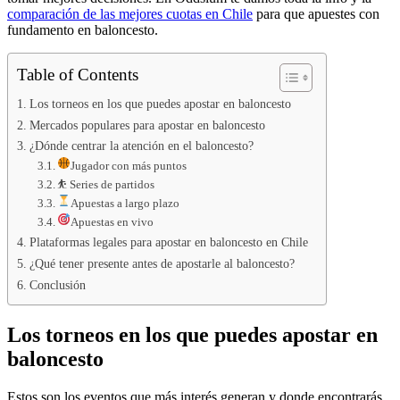
comparación de las mejores cuotas en Chile
para que apuestes con
fundamento en baloncesto.
Table of Contents
Los torneos en los que puedes apostar en baloncesto
Mercados populares para apostar en baloncesto
¿Dónde centrar la atención en el baloncesto?
Jugador con más puntos
⛹️ Series de partidos
Apuestas a largo plazo
Apuestas en vivo
Plataformas legales para apostar en baloncesto en Chile
¿Qué tener presente antes de apostarle al baloncesto?
Conclusión
Los torneos en los que puedes apostar en
baloncesto
Estos son los eventos que más interés generan y donde encontrarás