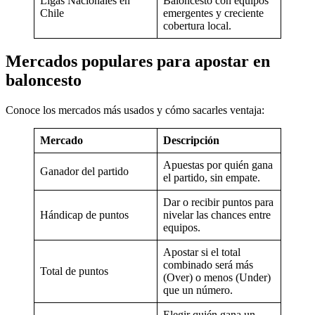
Ligas Nacionales en
Baloncesto con equipos
Chile
emergentes y creciente
cobertura local.
Mercados populares para apostar en
baloncesto
Conoce los mercados más usados y cómo sacarles ventaja:
Mercado
Descripción
Apuestas por quién gana
Ganador del partido
el partido, sin empate.
Dar o recibir puntos para
Hándicap de puntos
nivelar las chances entre
equipos.
Apostar si el total
combinado será más
Total de puntos
(Over) o menos (Under)
que un número.
Elegir quién gana un