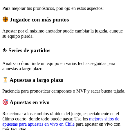
Para mejorar tus pronósticos, pon ojo en estos aspectos:
Jugador con más puntos
Apostar por el máximo anotador puede cambiar la jugada, aunque
su equipo pierda.
⛹️ Series de partidos
Analizar cómo rinde un equipo en varias fechas seguidas para
apuestas a largo plazo.
Apuestas a largo plazo
Paciencia para pronosticar campeones o MVP y sacar buena tajada.
Apuestas en vivo
Reaccionar a los cambios rápidos del juego, especialmente en el
último cuarto, donde todo puede pasar. Usa los
mejores sitios de
apuestas para apuestas en vivo en Chile
para apostar en vivo con
más facilidad.