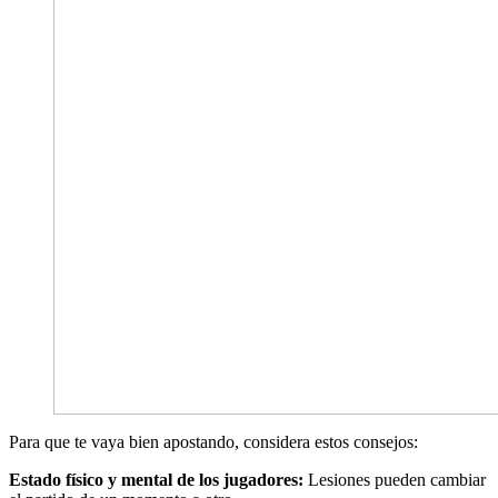
Para que te vaya bien apostando, considera estos consejos:
Estado físico y mental de los jugadores:
Lesiones pueden cambiar