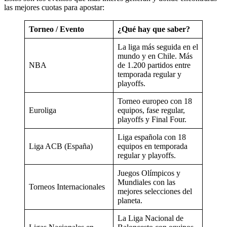
las mejores cuotas para apostar:
Torneo / Evento
¿Qué hay que saber?
La liga más seguida en el
mundo y en Chile. Más
NBA
de 1.200 partidos entre
temporada regular y
playoffs.
Torneo europeo con 18
Euroliga
equipos, fase regular,
playoffs y Final Four.
Liga española con 18
Liga ACB (España)
equipos en temporada
regular y playoffs.
Juegos Olímpicos y
Mundiales con las
Torneos Internacionales
mejores selecciones del
planeta.
La Liga Nacional de