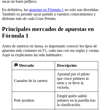
sacar un buen pellizco.
En definitiva, las
apuestas en Fórmula 1
no solo son divertidas.
También os permite sacar partido a vuestros conocimientos y
disfrutar más de cada Gran Premio.
Principales mercados de apuestas en
Fórmula 1
Antes de meteros en faena, es importante conocer los tipos de
apuestas más comunes en F1, cada una con sus reglas y cuotas.
Aquí os explicamos las más habituales:
🏁 Mercado
Descripción
Apostad por el piloto
que cruce primero la
Ganador de la carrera
meta y se lleve la
victoria.
Elegid quién saldrá
Pole position
primero en la parrilla tras
la clasificación.