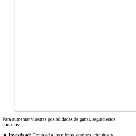
Para aumentar vuestras posibilidades de ganar, seguid estos
consejos:
🔸 Investigad:
Conoced a los pilotos, equipos, circuitos y