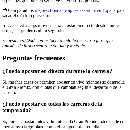
especiales que pueden ser clave en vuestras apuestas.
🎁 Comparad los
mejores bonos de apuestas online en España
para
sacar el máximo provecho.
📱 Acceded a apps móviles para apostar en directo desde donde
estéis, sin perderos ni un segundo.
En resumen, Oddsium os facilita todo lo necesario para que
apostéis de forma segura, cómoda y rentable.
Preguntas frecuentes
¿Puedo apostar en directo durante la carrera?
Sí, muchas casas os permiten apostar en vivo mientras se desarrolla
el Gran Premio, con cuotas que cambian según el desarrollo de la
carrera.
¿Puedo apostar en todas las carreras de la
temporada?
Sí, podéis apostar antes y durante cada Gran Premio, además de en
mercados a largo plazo como el campeón del mundial.