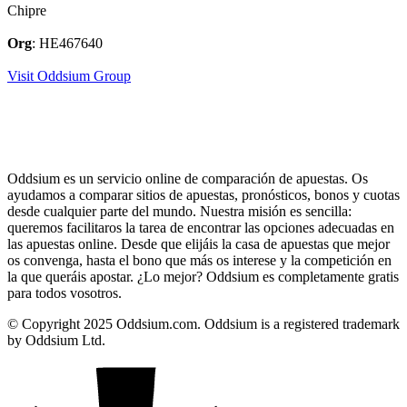
Chipre
Org
: HE467640
Visit Oddsium Group
Oddsium es un servicio online de comparación de apuestas. Os
ayudamos a comparar sitios de apuestas, pronósticos, bonos y cuotas
desde cualquier parte del mundo. Nuestra misión es sencilla:
queremos facilitaros la tarea de encontrar las opciones adecuadas en
las apuestas online. Desde que elijáis la casa de apuestas que mejor
os convenga, hasta el bono que más os interese y la competición en
la que queráis apostar. ¿Lo mejor? Oddsium es completamente gratis
para todos vosotros.
© Copyright 2025 Oddsium.com. Oddsium is a registered trademark
by Oddsium Ltd.