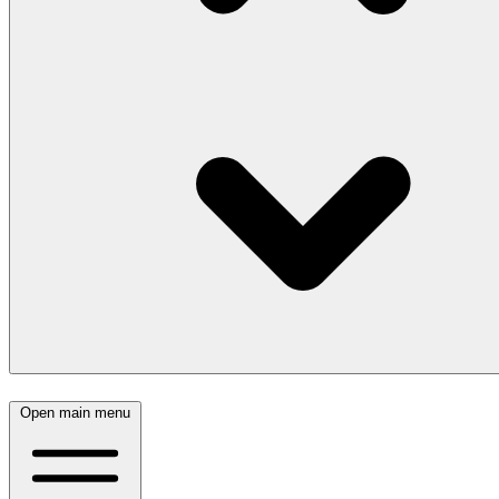
Open main menu