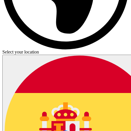
Select your location