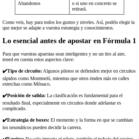
Abandonos
o si uno en concreto se
retirará.
Como veis, hay para todos los gustos y niveles. Así, podéis elegir la
que mejor se adapte a vuestra estrategia y conocimientos.
Lo esencial antes de apostar en Fórmula 1
Para que vuestras apuestas sean inteligentes y no un tiro al aire,
tened en cuenta estos aspectos clave:
✔️Tipo de circuito:
Algunos pilotos se defienden mejor en circuitos
rápidos como Montmeló, mientras que otros rinden más en calles
estrechas como Mónaco.
✔️Posición de salida:
La clasificación es fundamental para el
resultado final, especialmente en circuitos donde adelantar es
complicado.
✔️Estrategia de boxes:
El momento y la forma en que se cambian
los neumáticos pueden decidir la carrera.
✔️Equipo:
No solo importa el piloto, también el trabajo del equipo