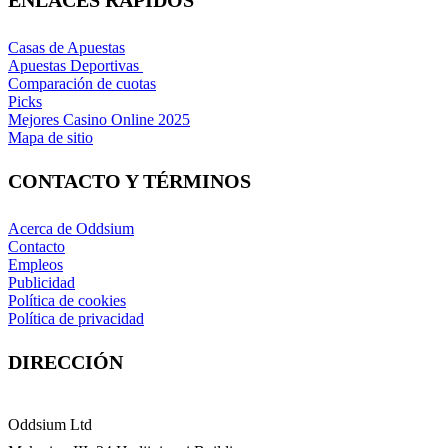
ENLACES RÁPIDOS
Casas de Apuestas
Apuestas Deportivas
Comparación de cuotas
Picks
Mejores Casino Online 2025
Mapa de sitio
CONTACTO Y TÉRMINOS
Acerca de Oddsium
Contacto
Empleos
Publicidad
Política de cookies
Política de privacidad
DIRECCIÓN
Oddsium Ltd