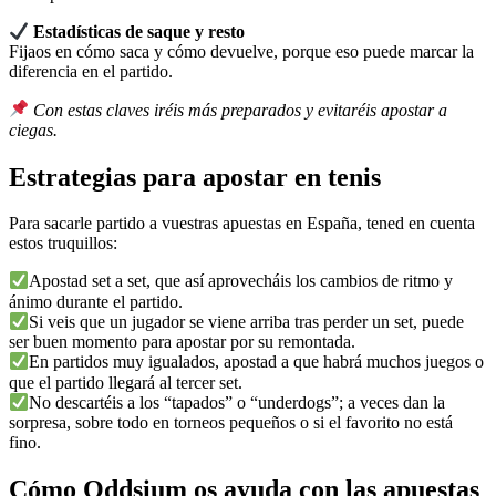
Estadísticas de saque y resto
Fijaos en cómo saca y cómo devuelve, porque eso puede marcar la
diferencia en el partido.
Con estas claves iréis más preparados y evitaréis apostar a
ciegas.
Estrategias para apostar en tenis
Para sacarle partido a vuestras apuestas en España, tened en cuenta
estos truquillos:
Apostad set a set, que así aprovecháis los cambios de ritmo y
ánimo durante el partido.
Si veis que un jugador se viene arriba tras perder un set, puede
ser buen momento para apostar por su remontada.
En partidos muy igualados, apostad a que habrá muchos juegos o
que el partido llegará al tercer set.
No descartéis a los “tapados” o “underdogs”; a veces dan la
sorpresa, sobre todo en torneos pequeños o si el favorito no está
fino.
Cómo Oddsium os ayuda con las apuestas