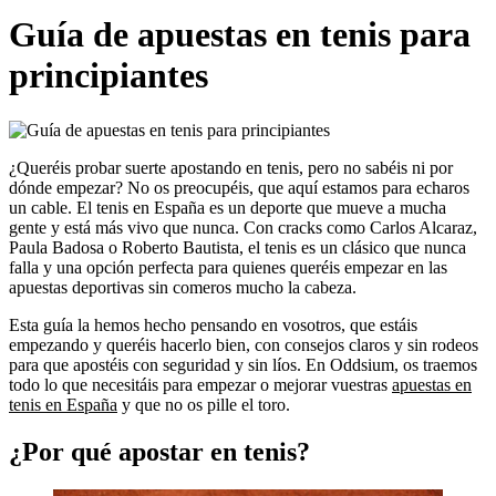
Guía de apuestas en tenis para
Casas de Apuestas
principiantes
Apuestas Deportivas
Comparación de cuotas
Pronósticos
Mejores Casino Online 2025
¿Queréis probar suerte apostando en tenis, pero no sabéis ni por
dónde empezar? No os preocupéis, que aquí estamos para echaros
un cable. El tenis en España es un deporte que mueve a mucha
gente y está más vivo que nunca. Con cracks como Carlos Alcaraz,
Paula Badosa o Roberto Bautista, el tenis es un clásico que nunca
falla y una opción perfecta para quienes queréis empezar en las
apuestas deportivas sin comeros mucho la cabeza.
Esta guía la hemos hecho pensando en vosotros, que estáis
empezando y queréis hacerlo bien, con consejos claros y sin rodeos
para que apostéis con seguridad y sin líos. En Oddsium, os traemos
todo lo que necesitáis para empezar o mejorar vuestras
apuestas en
tenis en España
y que no os pille el toro.
¿Por qué apostar en tenis?