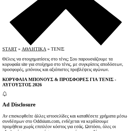
START
»
ΑΘΛΗΤΙΚΆ
»
ΤΈΝΙΣ
Θέλεις να στοιχηματίσεις στο τένις; Σου παρουσιάζουμε τα
κορυφαία site για στοίχημα στο τένις, με συγκρίσεις αποδόσεων,
προσφορές, μπόνους και αξιόπιστες προβλέψεις αγώνων.
ΚΟΡΥΦΑΊΑ ΜΠΌΝΟΥΣ & ΠΡΟΣΦΟΡΈΣ ΓΙΑ ΤΈΝΙΣ -
ΑΎΓΟΥΣΤΟΣ 2026
Ad Disclosure
Αν επισκεφθείτε άλλες ιστοσελίδες και καταθέσετε χρήματα μέσω
συνδέσμων στο Oddsium.com, ενδέχεται να κερδίσουμε
προμήθεια χωρίς επιπλέον κόστος για εσάς. Ωστόσο, όλες οι