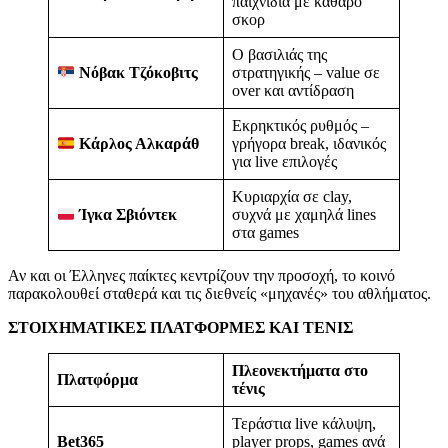
παιχνίδια με καθαρό
σκορ
Ο βασιλιάς της
στρατηγικής – value σε
Νόβακ Τζόκοβιτς
over και αντίδραση
Εκρηκτικός ρυθμός –
γρήγορα break, ιδανικός
Κάρλος Αλκαράθ
για live επιλογές
Κυριαρχία σε clay,
συχνά με χαμηλά lines
Ίγκα Σβιόντεκ
στα games
Αν και οι Έλληνες παίκτες κεντρίζουν την προσοχή, το κοινό
παρακολουθεί σταθερά και τις διεθνείς «μηχανές» του αθλήματος.
ΣΤΟΙΧΗΜΑΤΙΚΈΣ ΠΛΑΤΦΌΡΜΕΣ ΚΑΙ ΤΈΝΙΣ
Πλεονεκτήματα στο
Πλατφόρμα
τένις
Τεράστια live κάλυψη,
Bet365
player props, games ανά