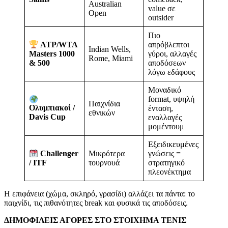
Australian
value σε
Open
outsider
Πιο
απρόβλεπτοι
ATP/WTA
Indian Wells,
γύροι, αλλαγές
Masters 1000
Rome, Miami
αποδόσεων
& 500
λόγω εδάφους
Μοναδικό
format, υψηλή
Παιχνίδια
Ολυμπιακοί /
ένταση,
εθνικών
Davis Cup
εναλλαγές
μομέντουμ
Εξειδικευμένες
Μικρότερα
γνώσεις =
Challenger
τουρνουά
στρατηγικό
/ ITF
πλεονέκτημα
Η επιφάνεια (χώμα, σκληρό, γρασίδι) αλλάζει τα πάντα: το
παιχνίδι, τις πιθανότητες break και φυσικά τις αποδόσεις.
ΔΗΜΟΦΙΛΕΊΣ ΑΓΟΡΈΣ ΣΤΟ ΣΤΟΊΧΗΜΑ ΤΈΝΙΣ