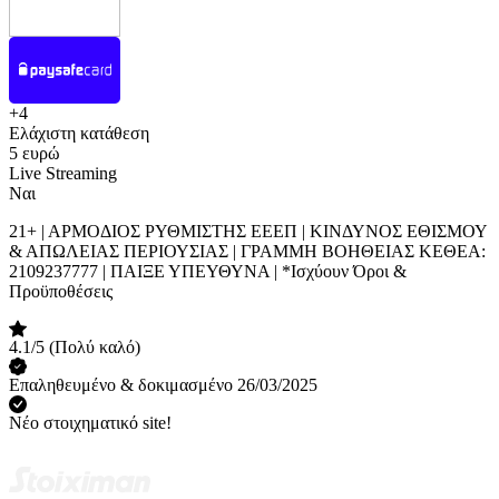
+4
Ελάχιστη κατάθεση
5 ευρώ
Live Streaming
Ναι
21+ | ΑΡΜΟΔΙΟΣ ΡΥΘΜΙΣΤΗΣ ΕΕΕΠ | ΚΙΝΔΥΝΟΣ ΕΘΙΣΜΟΥ
& ΑΠΩΛΕΙΑΣ ΠΕΡΙΟΥΣΙΑΣ | ΓΡΑΜΜΗ ΒΟΗΘΕΙΑΣ ΚΕΘΕΑ:
210‍9237777 | ΠΑΙΞΕ ΥΠΕΥΘΥΝΑ | *Ισχύουν Όροι &
Προϋποθέσεις
4.1/5
(Πολύ καλό)
Επαληθευμένο & δοκιμασμένο 26/03/2025
Νέο στοιχηματικό site!