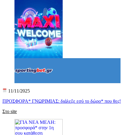
11/11/2025
ΠΡΟΣΦΟΡΑ* ΓΝΩΡΙΜΙΑΣ: διάλεξε εσύ το δώρο* που θες!
Στο site