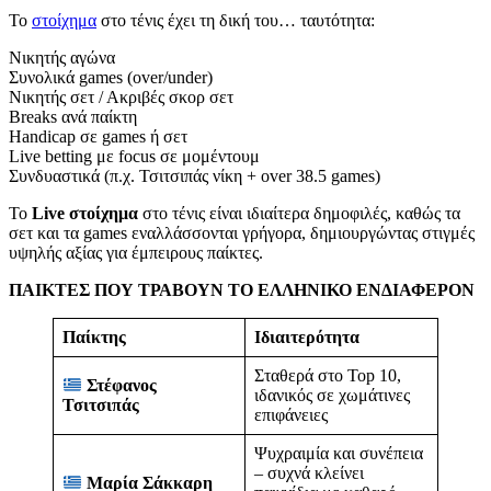
Το
στοίχημα
στο τένις έχει τη δική του… ταυτότητα:
Νικητής αγώνα
Συνολικά games (over/under)
Νικητής σετ / Ακριβές σκορ σετ
Breaks ανά παίκτη
Handicap σε games ή σετ
Live betting με focus σε μομέντουμ
Συνδυαστικά (π.χ. Τσιτσιπάς νίκη + over 38.5 games)
Το
Live στοίχημα
στο τένις είναι ιδιαίτερα δημοφιλές, καθώς τα
σετ και τα games εναλλάσσονται γρήγορα, δημιουργώντας στιγμές
υψηλής αξίας για έμπειρους παίκτες.
ΠΑΊΚΤΕΣ ΠΟΥ ΤΡΑΒΟΎΝ ΤΟ ΕΛΛΗΝΙΚΌ ΕΝΔΙΑΦΈΡΟΝ
Παίκτης
Ιδιαιτερότητα
Σταθερά στο Top 10,
Στέφανος
ιδανικός σε χωμάτινες
Τσιτσιπάς
επιφάνειες
Ψυχραιμία και συνέπεια
– συχνά κλείνει
Μαρία Σάκκαρη