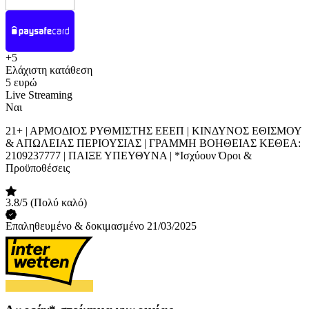
+5
Ελάχιστη κατάθεση
5 ευρώ
Live Streaming
Ναι
21+ | ΑΡΜΟΔΙΟΣ ΡΥΘΜΙΣΤΗΣ ΕΕΕΠ | ΚΙΝΔΥΝΟΣ ΕΘΙΣΜΟΥ
& ΑΠΩΛΕΙΑΣ ΠΕΡΙΟΥΣΙΑΣ | ΓΡΑΜΜΗ ΒΟΗΘΕΙΑΣ ΚΕΘΕΑ:
210‍9237777 | ΠΑΙΞΕ ΥΠΕΥΘΥΝΑ | *Ισχύουν Όροι &
Προϋποθέσεις
3.8/5
(Πολύ καλό)
Επαληθευμένο & δοκιμασμένο 21/03/2025