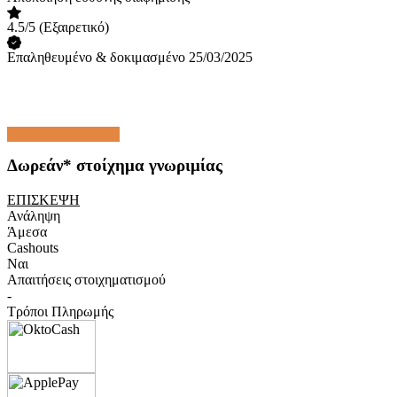
4.5/5
(Εξαιρετικό)
Επαληθευμένο & δοκιμασμένο 25/03/2025
Δωρεάν* στοίχημα γνωριμίας
ΕΠΙΣΚΕΨΗ
Ανάληψη
Άμεσα
Cashouts
Ναι
Απαιτήσεις στοιχηματισμού
-
Τρόποι Πληρωμής