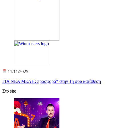
11/11/2025
ΓΙΑ ΝΕΑ ΜΕΛΗ: προσφορά* στην 1η σου κατάθεση
Στο site