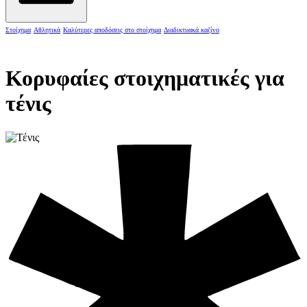
Στοίχημα
Αθλητικά
Καλύτερες αποδόσεις στο στοίχημα
Διαδικτυακά καζίνο
Κορυφαίες στοιχηματικές για
τένις