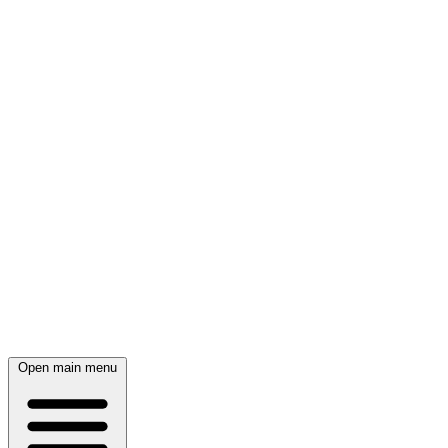
Open main menu