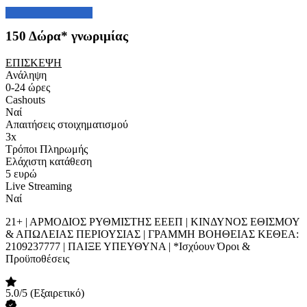
150 Δώρα* γνωριμίας
ΕΠΙΣΚΕΨΗ
Ανάληψη
0-24 ώρες
Cashouts
Ναί
Απαιτήσεις στοιχηματισμού
3x
Τρόποι Πληρωμής
Ελάχιστη κατάθεση
5 ευρώ
Live Streaming
Ναί
21+ | ΑΡΜΟΔΙΟΣ ΡΥΘΜΙΣΤΗΣ ΕΕΕΠ | ΚΙΝΔΥΝΟΣ ΕΘΙΣΜΟΥ
& ΑΠΩΛΕΙΑΣ ΠΕΡΙΟΥΣΙΑΣ | ΓΡΑΜΜΗ ΒΟΗΘΕΙΑΣ ΚΕΘΕΑ:
210‍9237777 | ΠΑΙΞΕ ΥΠΕΥΘΥΝΑ | *Ισχύουν Όροι &
Προϋποθέσεις
5.0/5
(Εξαιρετικό)