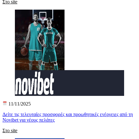
Στο site
11/11/2025
Δείτε τις τελευταίες προσφορές και προωθητικές ενέργειες από τη
Novibet για νέους πελάτες
Στο site