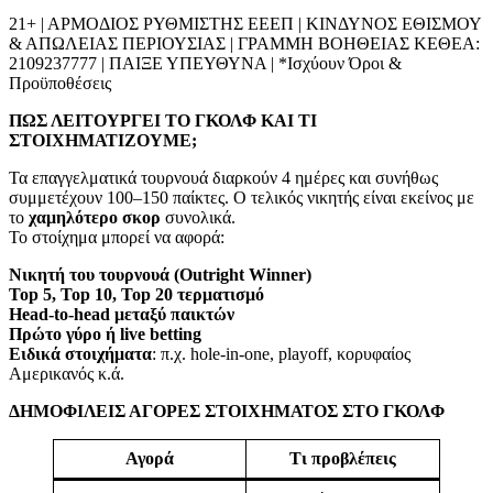
21+ | ΑΡΜΟΔΙΟΣ ΡΥΘΜΙΣΤΗΣ ΕΕΕΠ | ΚΙΝΔΥΝΟΣ ΕΘΙΣΜΟΥ
& ΑΠΩΛΕΙΑΣ ΠΕΡΙΟΥΣΙΑΣ | ΓΡΑΜΜΗ ΒΟΗΘΕΙΑΣ ΚΕΘΕΑ:
210‍9237777 | ΠΑΙΞΕ ΥΠΕΥΘΥΝΑ | *Ισχύουν Όροι &
Προϋποθέσεις
ΠΏΣ ΛΕΙΤΟΥΡΓΕΊ ΤΟ ΓΚΟΛΦ ΚΑΙ ΤΙ
ΣΤΟΙΧΗΜΑΤΊΖΟΥΜΕ;
Τα επαγγελματικά τουρνουά διαρκούν 4 ημέρες και συνήθως
συμμετέχουν 100–150 παίκτες. Ο τελικός νικητής είναι εκείνος με
το
χαμηλότερο σκορ
συνολικά.
Το στοίχημα μπορεί να αφορά:
Νικητή του τουρνουά (Outright Winner)
Top 5, Top 10, Top 20 τερματισμό
Head-to-head μεταξύ παικτών
Πρώτο γύρο ή live betting
Ειδικά στοιχήματα
: π.χ. hole-in-one, playoff, κορυφαίος
Αμερικανός κ.ά.
ΔΗΜΟΦΙΛΕΊΣ ΑΓΟΡΈΣ ΣΤΟΙΧΉΜΑΤΟΣ ΣΤΟ ΓΚΟΛΦ
Αγορά
Τι προβλέπεις