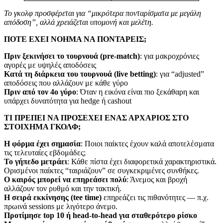
Το γκολφ προσφέρεται για “μικρότερα πονταρίσματα με μεγάλη
απόδοση”, αλλά χρειάζεται υπομονή και μελέτη.
ΠΌΤΕ ΈΧΕΙ ΝΌΗΜΑ ΝΑ ΠΟΝΤΆΡΕΙΣ;
Πριν ξεκινήσει το τουρνουά (pre-match)
: για μακροχρόνιες
αγορές με υψηλές αποδόσεις
Κατά τη διάρκεια του τουρνουά (live betting)
: για “adjusted”
αποδόσεις που αλλάζουν με κάθε γύρο
Πριν από τον 4ο γύρο
: Όταν η εικόνα είναι πιο ξεκάθαρη και
υπάρχει δυνατότητα για hedge ή cashout
ΤΙ ΠΡΈΠΕΙ ΝΑ ΠΡΟΣΈΧΕΙ ΈΝΑΣ ΑΡΧΆΡΙΟΣ ΣΤΟ
ΣΤΟΊΧΗΜΑ ΓΚΟΛΦ;
Η φόρμα έχει σημασία
: Ποιοι παίκτες έχουν καλά αποτελέσματα
τις τελευταίες εβδομάδες;
Το γήπεδο μετράει
: Κάθε πίστα έχει διαφορετικά χαρακτηριστικά.
Ορισμένοι παίκτες “ταιριάζουν” σε συγκεκριμένες συνθήκες.
Ο καιρός μπορεί να επηρεάσει πολύ
: Άνεμος και βροχή
αλλάζουν τον ρυθμό και την τακτική.
Η σειρά εκκίνησης (tee time)
επηρεάζει τις πιθανότητες — π.χ.
πρωινά sessions με λιγότερο άνεμο.
Προτίμησε top 10 ή head-to-head για σταθερότερο ρίσκο