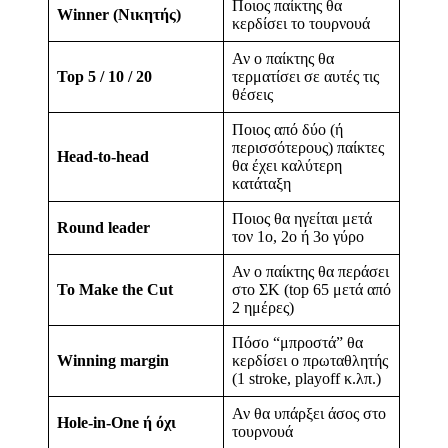
Ποιος παίκτης θα
Winner (Νικητής)
κερδίσει το τουρνουά
Αν ο παίκτης θα
Top 5 / 10 / 20
τερματίσει σε αυτές τις
θέσεις
Ποιος από δύο (ή
περισσότερους) παίκτες
Head-to-head
θα έχει καλύτερη
κατάταξη
Ποιος θα ηγείται μετά
Round leader
τον 1ο, 2ο ή 3ο γύρο
Αν ο παίκτης θα περάσει
To Make the Cut
στο ΣΚ (top 65 μετά από
2 ημέρες)
Πόσο “μπροστά” θα
Winning margin
κερδίσει ο πρωταθλητής
(1 stroke, playoff κ.λπ.)
Αν θα υπάρξει άσος στο
Hole-in-One ή όχι
τουρνουά