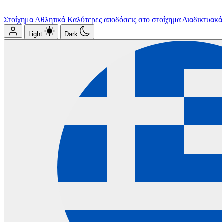
Στοίχημα
Αθλητικά
Καλύτερες αποδόσεις στο στοίχημα
Διαδικτυακά
Light
Dark