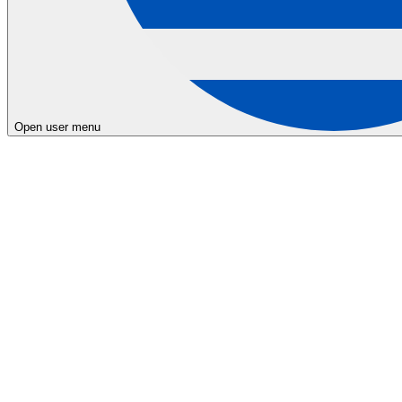
Open user menu