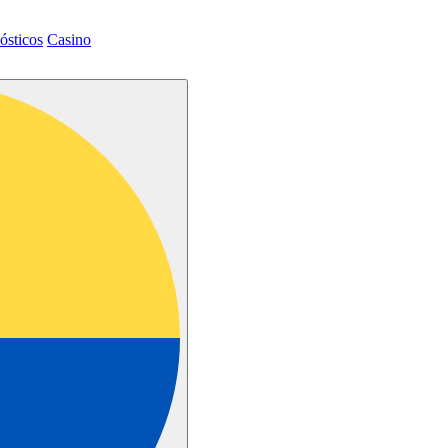
ósticos
Casino