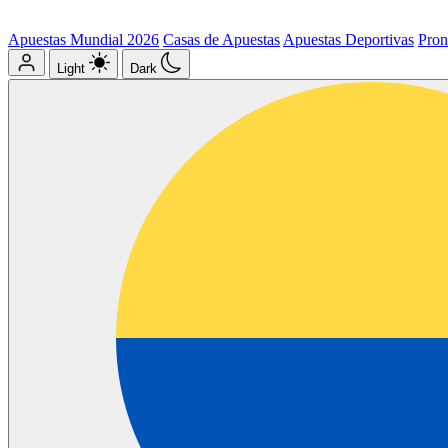
Apuestas Mundial 2026
Casas de Apuestas
Apuestas Deportivas
Pron
Light
Dark