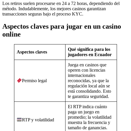
Los retiros suelen procesarse en 24 a 72 horas, dependiendo del
método. Indudablemente, los mejores casinos garantizan
transacciones seguras bajo el proceso KYC.
Aspectos claves para jugar en un casino
online
Qué significa para los
Aspectos claves
jugadores en Ecuador
Juega en casinos que
operen con licencias
internacionales
reconocidas, ya que la
Permiso legal
regulación local aún se
está consolidando. Esto
te garantiza seguridad.
El RTP indica cuánto
paga un juego en
promedio; la volatilidad
RTP y volatilidad
muestra la frecuencia y
tamaño de ganancias.