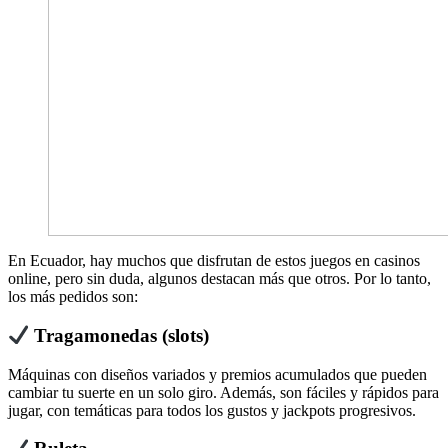
En Ecuador, hay muchos que disfrutan de estos juegos en casinos
online, pero sin duda, algunos destacan más que otros. Por lo tanto,
los más pedidos son:
Tragamonedas (slots)
Máquinas con diseños variados y premios acumulados que pueden
cambiar tu suerte en un solo giro. Además, son fáciles y rápidos para
jugar, con temáticas para todos los gustos y jackpots progresivos.