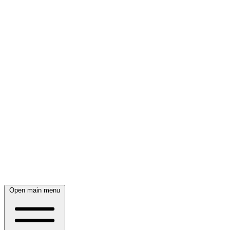
Open main menu