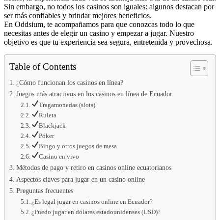
Sin embargo, no todos los casinos son iguales: algunos destacan por
ser más confiables y brindar mejores beneficios.
En Oddsium, te acompañamos para que conozcas todo lo que
necesitas antes de elegir un casino y empezar a jugar. Nuestro
objetivo es que tu experiencia sea segura, entretenida y provechosa.
Table of Contents
¿Cómo funcionan los casinos en línea?
Juegos más atractivos en los casinos en línea de Ecuador
Tragamonedas (slots)
Ruleta
Blackjack
Póker
Bingo y otros juegos de mesa
Casino en vivo
Métodos de pago y retiro en casinos online ecuatorianos
Aspectos claves para jugar en un casino online
Preguntas frecuentes
¿Es legal jugar en casinos online en Ecuador?
¿Puedo jugar en dólares estadounidenses (USD)?