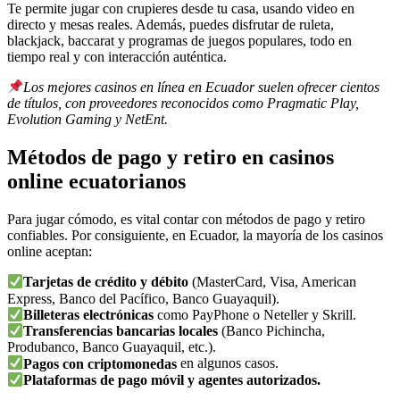
Te permite jugar con crupieres desde tu casa, usando video en
directo y mesas reales. Además, puedes disfrutar de ruleta,
blackjack, baccarat y programas de juegos populares, todo en
tiempo real y con interacción auténtica.
Los mejores casinos en línea en Ecuador suelen ofrecer cientos
de títulos, con proveedores reconocidos como Pragmatic Play,
Evolution Gaming y NetEnt.
Métodos de pago y retiro en casinos
online ecuatorianos
Para jugar cómodo, es vital contar con métodos de pago y retiro
confiables. Por consiguiente, en Ecuador, la mayoría de los casinos
online aceptan:
Tarjetas de crédito y débito
(MasterCard, Visa, American
Express, Banco del Pacífico, Banco Guayaquil).
Billeteras electrónicas
como PayPhone o Neteller y Skrill.
Transferencias bancarias locales
(Banco Pichincha,
Produbanco, Banco Guayaquil, etc.).
Pagos con criptomonedas
en algunos casos.
Plataformas de pago móvil y agentes autorizados.