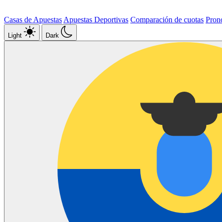
Casas de Apuestas
Apuestas Deportivas
Comparación de cuotas
Pron
Light
Dark