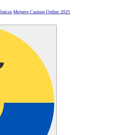
ósticos
Mejores Casinos Online 2025