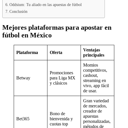
Oddsium: Tu aliado en las apuestas de fútbol
Conclusión
Mejores plataformas para apostar en
fútbol en México
Ventajas
Plataforma
Oferta
principales
Momios
competitivos,
Promociones
cashout,
Betway
para Liga MX
streaming en
y clásicos
vivo, app fácil
de usar.
Gran variedad
de mercados,
creador de
Bono de
apuestas
Bet365
bienvenida y
personalizadas,
cuotas top
métodos de