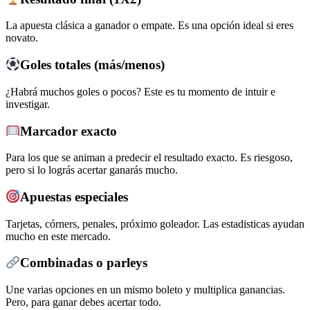
La apuesta clásica a ganador o empate. Es una opción ideal si eres
novato.
Goles totales (más/menos)
¿Habrá muchos goles o pocos? Este es tu momento de intuir e
investigar.
Marcador exacto
Para los que se animan a predecir el resultado exacto. Es riesgoso,
pero si lo lográs acertar ganarás mucho.
Apuestas especiales
Tarjetas, córners, penales, próximo goleador. Las estadisticas ayudan
mucho en este mercado.
Combinadas o parleys
Une varias opciones en un mismo boleto y multiplica ganancias.
Pero, para ganar debes acertar todo.