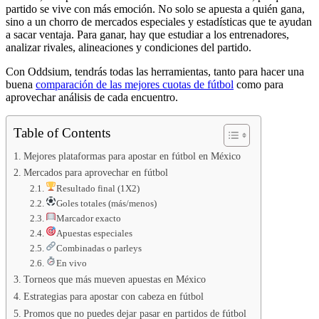
partido se vive con más emoción. No solo se apuesta a quién gana,
sino a un chorro de mercados especiales y estadísticas que te ayudan
a sacar ventaja. Para ganar, hay que estudiar a los entrenadores,
analizar rivales, alineaciones y condiciones del partido.
Con Oddsium, tendrás todas las herramientas, tanto para hacer una
buena
comparación de las mejores cuotas de fútbol
como para
aprovechar análisis de cada encuentro.
Table of Contents
Mejores plataformas para apostar en fútbol en México
Mercados para aprovechar en fútbol
Resultado final (1X2)
Goles totales (más/menos)
Marcador exacto
Apuestas especiales
Combinadas o parleys
En vivo
Torneos que más mueven apuestas en México
Estrategias para apostar con cabeza en fútbol
Promos que no puedes dejar pasar en partidos de fútbol