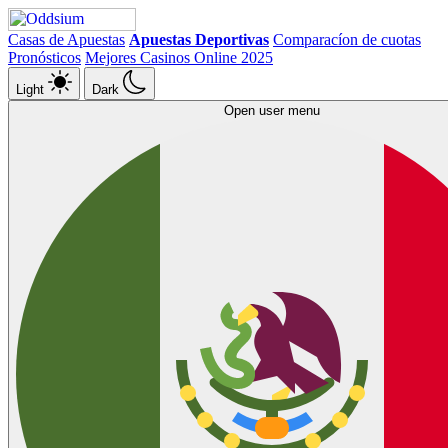
Casas de Apuestas
Apuestas Deportivas
Comparacíon de cuotas
Pronósticos
Mejores Casinos Online 2025
Light
Dark
Open user menu