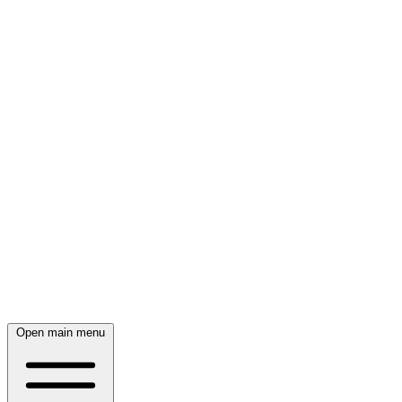
Open main menu