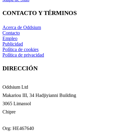
CONTACTO Y TÉRMINOS
Acerca de Oddsium
Contacto
Empleo
Publicidad
Política de cookies
Política de privacidad
DIRECCIÓN
Oddsium Ltd
Makariou III, 34 Hadjiyianni Building
3065 Limassol
Chipre
Org: HE467640