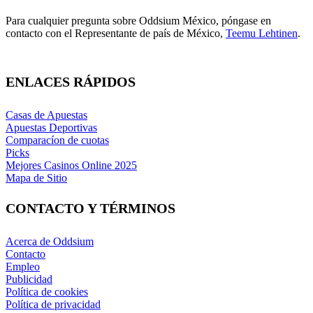
Para cualquier pregunta sobre Oddsium México, póngase en
contacto con el Representante de país de México,
Teemu Lehtinen
.
ENLACES RÁPIDOS
Casas de Apuestas
Apuestas Deportivas
Comparacíon de cuotas
Picks
Mejores Casinos Online 2025
Mapa de Sitio
CONTACTO Y TÉRMINOS
Acerca de Oddsium
Contacto
Empleo
Publicidad
Política de cookies
Política de privacidad