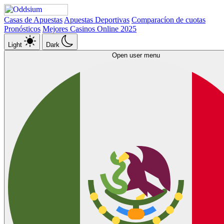
Casas de Apuestas
Apuestas Deportivas
Comparacíon de cuotas
Pronósticos
Mejores Casinos Online 2025
Light
Dark
Open user menu