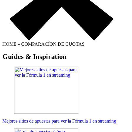
HOME
»
COMPARACÍON DE CUOTAS
Guides & Inspiration
Mejores sitios de apuestas para ver la Fórmula 1 en streaming