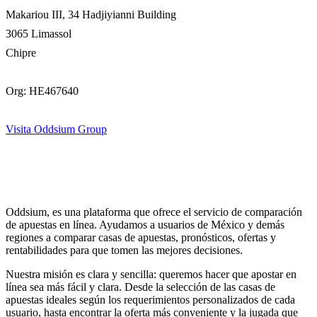
Makariou III, 34 Hadjiyianni Building
3065 Limassol
Chipre
Org: HE467640
Visita Oddsium Group
Oddsium, es una plataforma que ofrece el servicio de comparación
de apuestas en línea. Ayudamos a usuarios de México y demás
regiones a comparar casas de apuestas, pronósticos, ofertas y
rentabilidades para que tomen las mejores decisiones.
Nuestra misión es clara y sencilla: queremos hacer que apostar en
línea sea más fácil y clara. Desde la selección de las casas de
apuestas ideales según los requerimientos personalizados de cada
usuario, hasta encontrar la oferta más conveniente y la jugada que