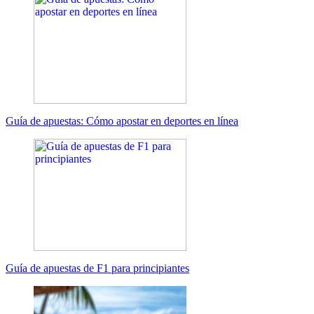
Guía de apuestas: Cómo apostar en deportes en línea
Guía de apuestas de F1 para principiantes