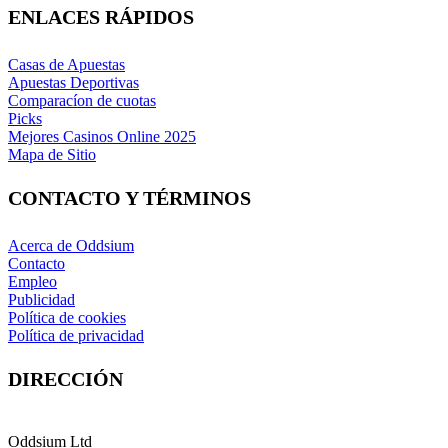
ENLACES RÁPIDOS
Casas de Apuestas
Apuestas Deportivas
Comparacíon de cuotas
Picks
Mejores Casinos Online 2025
Mapa de Sitio
CONTACTO Y TÉRMINOS
Acerca de Oddsium
Contacto
Empleo
Publicidad
Política de cookies
Política de privacidad
DIRECCIÓN
Oddsium Ltd