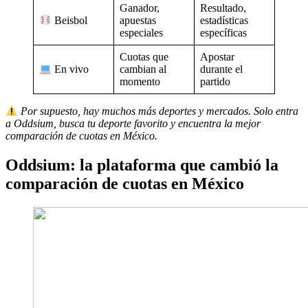
Ganador,
Resultado,
apuestas
estadísticas
Beisbol
especiales
específicas
Cuotas que
Apostar
cambian al
durante el
En vivo
momento
partido
Por supuesto, hay muchos más deportes y mercados. Solo entra
a Oddsium, busca tu deporte favorito y encuentra la mejor
comparación de cuotas en México.
Oddsium: la plataforma que cambió la
comparación de cuotas en México