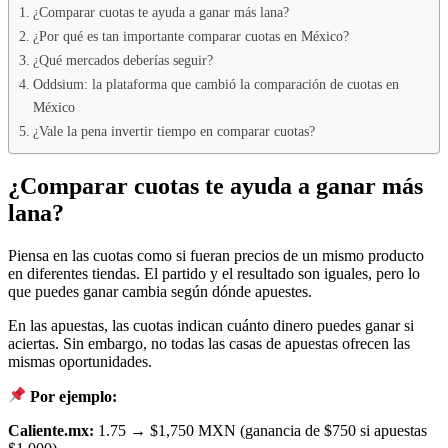
¿Comparar cuotas te ayuda a ganar más lana?
¿Por qué es tan importante comparar cuotas en México?
¿Qué mercados deberías seguir?
Oddsium: la plataforma que cambió la comparación de cuotas en
México
¿Vale la pena invertir tiempo en comparar cuotas?
¿Comparar cuotas te ayuda a ganar más
lana?
Piensa en las cuotas como si fueran precios de un mismo producto
en diferentes tiendas. El partido y el resultado son iguales, pero lo
que puedes ganar cambia según dónde apuestes.
En las apuestas, las cuotas indican cuánto dinero puedes ganar si
aciertas. Sin embargo, no todas las casas de apuestas ofrecen las
mismas oportunidades.
Por ejemplo:
Caliente.mx:
1.75 → $1,750 MXN (ganancia de $750 si apuestas