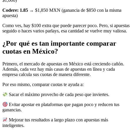
$1,000)
Codere: 1.85
→ $1,850 MXN (ganancia de $850 con la misma
apuesta)
Como ves, hay $100 extra que puede parecer poco. Pero, si apuestas
seguido o haces varios parlays, esa cantidad se vuelve muy valiosa.
¿Por qué es tan importante comparar
cuotas en México?
Primero, el mercado de apuestas en México está creciendo cañón.
Además, cada vez hay más casas de apuestas en línea y cada
empresa calcula sus cuotas de manera diferente.
Por eso mismo, comparar cuotas te ayuda a:
Sacar el máximo provecho de cada peso que inviertes.
Evitar apostar en plataformas que pagan poco y reducen tus
ganancias.
Mejorar tus resultados a largo plazo con apuestas más
inteligentes.